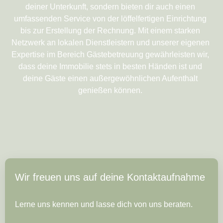
deiner Unterkunft, sondern bieten dir auch einen
umfassenden Service von der löffelfertigen Einrichtung
bis zur Erstellung der Rechnung. Mit einem starken
Netzwerk an lokalen Dienstleistern und unserer eigenen
Expertise im Bereich Gästebetreuung gewährleisten wir,
dass deine Immobilie stets in besten Händen ist und
deine Gäste einen außergewöhnlichen Aufenthalt
genießen können.
Wir freuen uns auf deine Kontaktaufnahme
Lerne uns kennen und lasse dich von uns beraten.