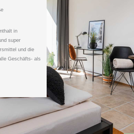
ße
thalt in
und super
smittel und die
alle Geschäfts- als