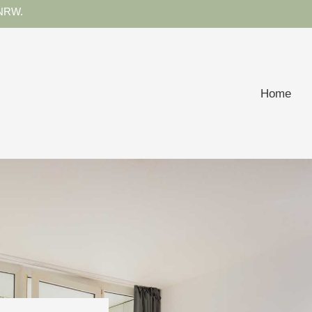
NRW.
Home