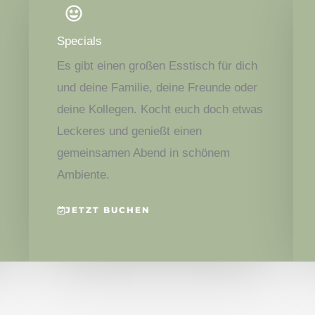
Specials
Es gibt einen großen Esstisch für dich
und deine Familie, deine Freunde oder
deine Kollegen. Kocht euch doch etwas
Leckeres und genießt einen
gemeinsamen Abend in schönem
Ambiente.
JETZT BUCHEN